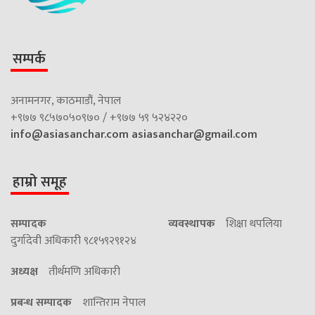
सम्पर्क
अनामनगर, काठमाडौं, नेपाल
+९७७ ९८५७०५०९७० / +९७७ ५९ ५२४२२०
info@asiasanchar.com
asiasanchar@gmail.com
हाम्रो समूह
सम्पादक
व्यवस्थापक
शिक्षा थपलिया
दुर्गादेवी अधिकारी ९८१५९२९१२४
अध्यक्ष
तीर्थमणि अधिकारी
प्रबन्ध सम्पादक
शान्तिराम नेपाल