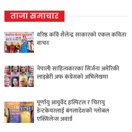
ताजा समाचार
वरिष्ठ कवि शैलेन्द्र साकारको एकल कविता
वाचन
नेपाली साहित्यकारका सिर्जना अमेरिकी
लाइब्रेरी अफ कंग्रेसको अभिलेखमा
पूर्णायु आयुर्वेद हस्पिटल र चिरायु
डेन्टकेयरलाई बंगलादेशको ग्लोबल
एक्सिलेन्स अवार्ड