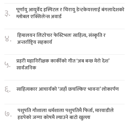
पूर्णायु आयुर्वेद हस्पिटल र चिरायु डेन्टकेयरलाई बंगलादेशको
३.
ग्लोबल एक्सिलेन्स अवार्ड
हिमालयन लिटरेचर फेस्टिभलः साहित्य, संस्कृति र
४.
अन्तर्राष्ट्रिय सहकार्य
प्रहरी महानिरीक्षक कार्कीको गीत ‘अब बन्छ मेरो देश’
५.
सार्वजनिक
६.
साहित्यकार आचार्यको ‘जहाँ छचल्किए भावना’ लोकार्पण
पशुपति गौशाला धर्मशाला पशुपतिमै फिर्ता, मारवाडीले
७.
हडपेको जग्गा कोषमै ल्याउने बाटो खुल्ला