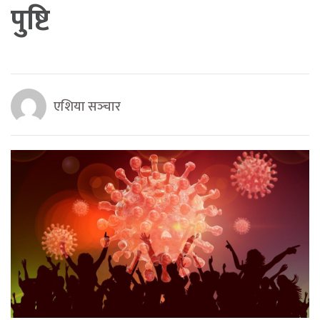
पुष्टि
एशिया सञ्‍चार