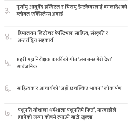
पूर्णायु आयुर्वेद हस्पिटल र चिरायु डेन्टकेयरलाई बंगलादेशको
३.
ग्लोबल एक्सिलेन्स अवार्ड
हिमालयन लिटरेचर फेस्टिभलः साहित्य, संस्कृति र
४.
अन्तर्राष्ट्रिय सहकार्य
प्रहरी महानिरीक्षक कार्कीको गीत ‘अब बन्छ मेरो देश’
५.
सार्वजनिक
६.
साहित्यकार आचार्यको ‘जहाँ छचल्किए भावना’ लोकार्पण
पशुपति गौशाला धर्मशाला पशुपतिमै फिर्ता, मारवाडीले
७.
हडपेको जग्गा कोषमै ल्याउने बाटो खुल्ला