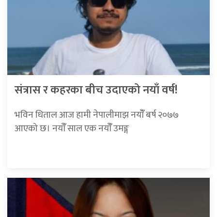
संत्रास र कहरका बीच उदाएको नयाँ वर्ष!
भविन धिताल आज हामी नेपालीमाझ नयाँँ बर्ष २०७७
आएको छ। नयाँँ साल एक नयाँँ उमङ्ग