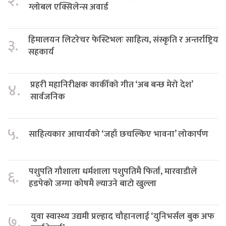
२.
ग्लोबल एक्सिलेन्स अवार्ड
हिमालयन लिटरेचर फेस्टिभलः साहित्य, संस्कृति र अन्तर्राष्ट्रिय
३.
सहकार्य
प्रहरी महानिरीक्षक कार्कीको गीत ‘अब बन्छ मेरो देश’
४.
सार्वजनिक
५.
साहित्यकार आचार्यको ‘जहाँ छचल्किए भावना’ लोकार्पण
पशुपति गौशाला धर्मशाला पशुपतिमै फिर्ता, मारवाडीले
६.
हडपेको जग्गा कोषमै ल्याउने बाटो खुल्ला
युवा स्वास्थ्य उद्यमी प्रल्हाद चौहानलाई ‘युनिभर्सल बुक अफ
७.