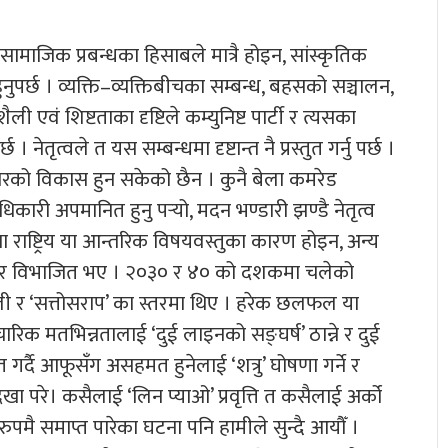
र सामाजिक प्रबन्धका हिसाबले मात्रै होइन, सांस्कृतिक
ुनुपर्छ । व्यक्ति–व्यक्तिबीचका सम्बन्ध, बहसको सञ्चालन,
एवं शिष्टताका दृष्टिले कम्युनिष्ट पार्टी र त्यसका
नेतृत्वले त यस सम्बन्धमा दृष्टान्त नै प्रस्तुत गर्नु पर्छ ।
्कारको विकास हुन सकेको छैन । कुनै बेला कमरेड
धिकारी अपमानित हुनु पर्‍यो, मदन भण्डारी झण्डै नेतृत्व
फ्ना राष्ट्रिय या आन्तरिक विषयवस्तुका कारण होइन, अन्य
 उभिएर विभाजित भए । २०३० र ४० को दशकमा चलेको
ली र ‘सत्तोसराप’ का स्तरमा थिए । हरेक छलफल या
ारिक मतभिन्नतालाई ‘दुई लाइनको सङ्घर्ष’ ठान्ने र दुई
 गर्दै आफूसँग असहमत हुनेलाई ‘शत्रु’ घोषणा गर्ने र
खा परे। कसैलाई ‘लिन प्याओ’ प्रवृत्ति त कसैलाई अर्को
ुपमै समाप्त पारेका घटना पनि हामीले सुन्दै आयौँ ।