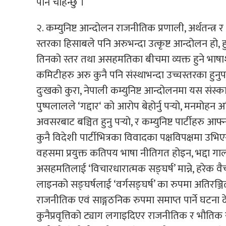
पार्न चाहन्छु ।
२. कम्युनिष्ट आन्दोलन राजनीतिक प्रणाली, अर्थतन्त्र 
स्तरका हिसाबले पनि अरुभन्दा उत्कृष्ट आन्दोलन हो, ह
तिनको स्तर तथा असहमतिका बीचमा व्यक्त हुने भाषाशैली 
कमिटीहरु अरु कुनै पनि संस्थाभन्दा उच्चस्तरका हुनुपर्छ । 
दुःखको कुरा, नेपाली कम्युनिष्ट आन्दोलनमा यस संस
पुष्पलालले ‘गद्दार‘ को आरोप बेहोर्नु पर्‍यो, मनमोहन अ
अवसरबाट बञ्चित हुनु पर्‍यो, र कम्युनिष्ट पार्टीहरु आ
कुनै विदेशी पार्टीभित्रका विवादका पक्षविपक्षमा
वहसमा प्रयुक्त कतिपय भाषा नीतिगत होइन, भद्दा गा
असहमतिलाई ‘विचारधारात्मक सङ्घर्ष’ मान्ने, हरेक वैच
लाइनको सङ्घर्षलाई ‘वर्गसङ्घर्ष’ का रुपमा अतिरञ्जित
राजनीतिक एवं साङ्गठनिक रुपमा समाप्त पार्ने घटना दे
कुनैप्रवृत्तिको ट्याग लगाइदिएर राजनीतिक र भौतिक र