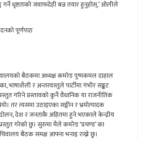
र्ने धृष्टताको जवाफदेही बन्न तयार हुनुहोस्,’ ओलीले
वेदनकाे पूर्णपाठ
िवालयको बैठकमा अध्यक्ष कमरेड पुष्पकमल दाहाल
रिका, भाषाशैली र अन्तरवस्तुले पार्टीमा गंभीर सङ्कट
्रस्तुत गरिने प्रस्तावको कुनै वैधानिक या राजनीतिक
थियो। तर त्यसमा उठाइएका सङ्गीन र भ्रमोत्पादक
ट आन्दोलन, देश र जनताकै अहितमा हुने भएकाले केन्द्रीय
तुत गरेको छु। सुरुमा मैले कमरेड ‘प्रचण्ड’ का
 सचिवालय बैठक समक्ष आफ्ना भनाइ राख्ने छु।