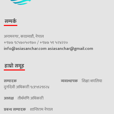
सम्पर्क
अनामनगर, काठमाडौं, नेपाल
+९७७ ९८५७०५०९७० / +९७७ ५९ ५२४२२०
info@asiasanchar.com
asiasanchar@gmail.com
हाम्रो समूह
सम्पादक
व्यवस्थापक
शिक्षा थपलिया
दुर्गादेवी अधिकारी ९८१५९२९१२४
अध्यक्ष
तीर्थमणि अधिकारी
प्रबन्ध सम्पादक
शान्तिराम नेपाल