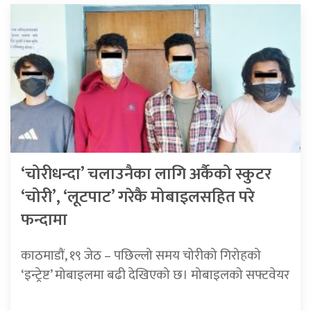
‘चोरीधन्दा’ चलाउनैका लागि अर्कैको स्कुटर
‘चोरी’, ‘लूटपाट’ गरेकै मोबाइलसहित परे
फन्दामा
काठमाडाैं, १९ जेठ – पछिल्लो समय चोरीको गिरोहको
‘इन्ट्रेष्ट’ मोबाइलमा बढी देखिएको छ। मोबाइलको सफ्टवेयर