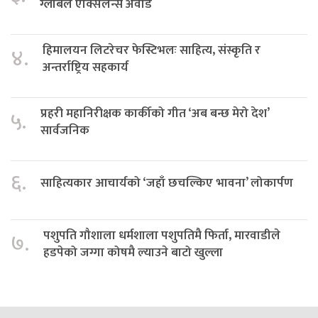
ग्लोबल एक्सिलेन्स अवार्ड
हिमालयन लिटरेचर फेस्टिभलः साहित्य, संस्कृति र
४.
अन्तर्राष्ट्रिय सहकार्य
प्रहरी महानिरीक्षक कार्कीको गीत ‘अब बन्छ मेरो देश’
५.
सार्वजनिक
६.
साहित्यकार आचार्यको ‘जहाँ छचल्किए भावना’ लोकार्पण
पशुपति गौशाला धर्मशाला पशुपतिमै फिर्ता, मारवाडीले
७.
हडपेको जग्गा कोषमै ल्याउने बाटो खुल्ला