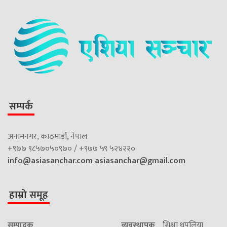
सम्पर्क
अनामनगर, काठमाडौं, नेपाल
+९७७ ९८५७०५०९७० / +९७७ ५९ ५२४२२०
info@asiasanchar.com
asiasanchar@gmail.com
हाम्रो समूह
सम्पादक
व्यवस्थापक
शिक्षा थपलिया