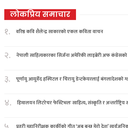
लोकप्रिय समाचार
१.
वरिष्ठ कवि शैलेन्द्र साकारको एकल कविता वाचन
२.
नेपाली साहित्यकारका सिर्जना अमेरिकी लाइब्रेरी अफ कंग्रेस
३.
पूर्णायु आयुर्वेद हस्पिटल र चिरायु डेन्टकेयरलाई बंगलादेशको ग
४.
हिमालयन लिटरेचर फेस्टिभलः साहित्य, संस्कृति र अन्तर्राष्ट्रिय
५.
प्रहरी महानिरीक्षक कार्कीको गीत ‘अब बन्छ मेरो देश’ सार्वजनि