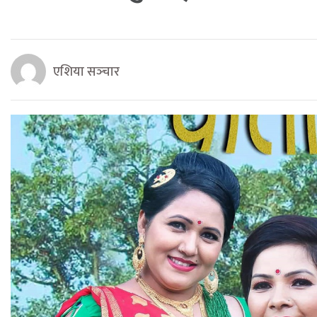
एशिया सञ्‍चार