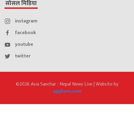
सोसल मिडिया
instagram
facebook
youtube
twitter
©2026 Asia Sanchar : Nepal News Live | Website by
appharu.com