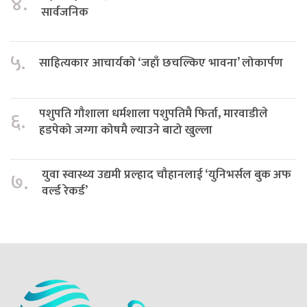
४.
सार्वजनिक
५.
साहित्यकार आचार्यको ‘जहाँ छचल्किए भावना’ लोकार्पण
पशुपति गौशाला धर्मशाला पशुपतिमै फिर्ता, मारवाडीले
६.
हडपेको जग्गा कोषमै ल्याउने बाटो खुल्ला
युवा स्वास्थ्य उद्यमी प्रल्हाद चौहानलाई ‘युनिभर्सल बुक अफ
७.
वर्ल्ड रेकर्ड’