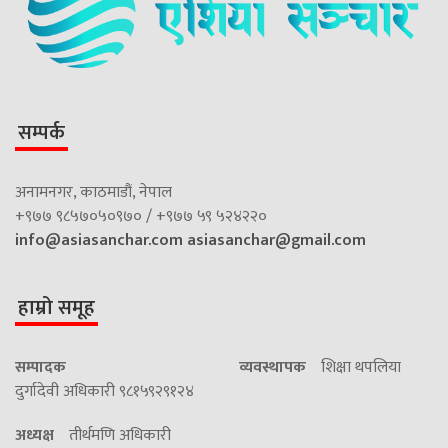
सम्पर्क
अनामनगर, काठमाडौं, नेपाल
+९७७ ९८५७०५०९७० / +९७७ ५९ ५२४२२०
info@asiasanchar.com
asiasanchar@gmail.com
हाम्रो समूह
सम्पादक
व्यवस्थापक
शिक्षा थपलिया
दुर्गादेवी अधिकारी ९८१५९२९१२४
अध्यक्ष
तीर्थमणि अधिकारी