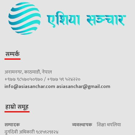
सम्पर्क
अनामनगर, काठमाडौं, नेपाल
+९७७ ९८५७०५०९७० / +९७७ ५९ ५२४२२०
info@asiasanchar.com
asiasanchar@gmail.com
हाम्रो समूह
सम्पादक
व्यवस्थापक
शिक्षा थपलिया
दुर्गादेवी अधिकारी ९८१५९२९१२४