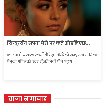
सिन्दूरसँगै सपना मेरो पर कतै ओइलिएछ…
काठमाडाैं – सञ्‍चारकर्मी दीपेन्द्र घिमिरेको शब्द तथा गायिका
मेनुका पौडेलको स्वर रहेको नयाँ गीत ‘रङ्‍ग
ताजा समाचार