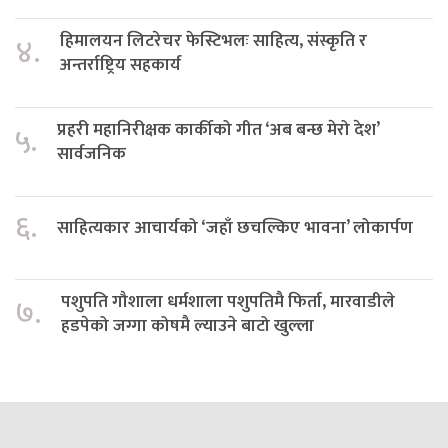
हिमालयन लिटरेचर फेस्टिभलः साहित्य, संस्कृति र
४.
अन्तर्राष्ट्रिय सहकार्य
प्रहरी महानिरीक्षक कार्कीको गीत ‘अब बन्छ मेरो देश’
५.
सार्वजनिक
६.
साहित्यकार आचार्यको ‘जहाँ छचल्किए भावना’ लोकार्पण
पशुपति गौशाला धर्मशाला पशुपतिमै फिर्ता, मारवाडीले
७.
हडपेको जग्गा कोषमै ल्याउने बाटो खुल्ला