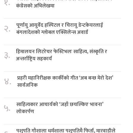
१.
कंग्रेसको अभिलेखमा
पूर्णायु आयुर्वेद हस्पिटल र चिरायु डेन्टकेयरलाई
२.
बंगलादेशको ग्लोबल एक्सिलेन्स अवार्ड
हिमालयन लिटरेचर फेस्टिभलः साहित्य, संस्कृति र
३.
अन्तर्राष्ट्रिय सहकार्य
प्रहरी महानिरीक्षक कार्कीको गीत ‘अब बन्छ मेरो देश’
४.
सार्वजनिक
साहित्यकार आचार्यको ‘जहाँ छचल्किए भावना’
५.
लोकार्पण
पशुपति गौशाला धर्मशाला पशुपतिमै फिर्ता, मारवाडीले