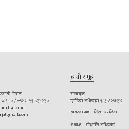
हाम्रो समूह
माडौं, नेपाल
सम्पादक
५०९७० / +९७७ ५९ ५२४२२०
दुर्गादेवी अधिकारी ९८१५९२९१२४
sanchar.com
व्यवस्थापक
शिक्षा थपलिया
ar@gmail.com
अध्यक्ष
तीर्थमणि अधिकारी