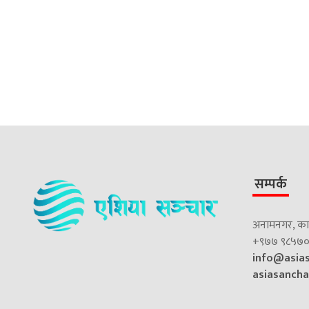
सम्पर्क
अनामनगर, काठ
+९७७ ९८५७०
info@asia
asiasanch