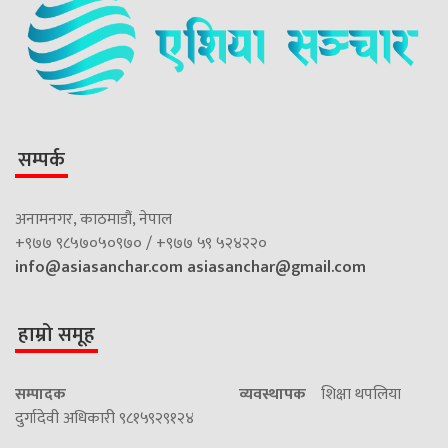
सम्पर्क
अनामनगर, काठमाडौं, नेपाल
+९७७ ९८५७०५०९७० / +९७७ ५९ ५२४२२०
info@asiasanchar.com
asiasanchar@gmail.com
हाम्रो समूह
सम्पादक
व्यवस्थापक
शिक्षा थपलिया
दुर्गादेवी अधिकारी ९८१५९२९१२४