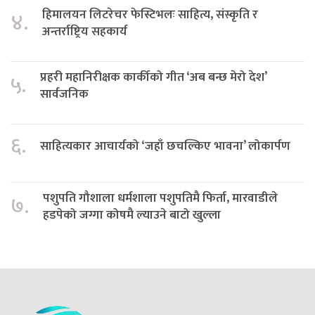
हिमालयन लिटरेचर फेस्टिभलः साहित्य, संस्कृति र
४.
अन्तर्राष्ट्रिय सहकार्य
प्रहरी महानिरीक्षक कार्कीको गीत ‘अब बन्छ मेरो देश’
५.
सार्वजनिक
६.
साहित्यकार आचार्यको ‘जहाँ छचल्किए भावना’ लोकार्पण
पशुपति गौशाला धर्मशाला पशुपतिमै फिर्ता, मारवाडीले
७.
हडपेको जग्गा कोषमै ल्याउने बाटो खुल्ला