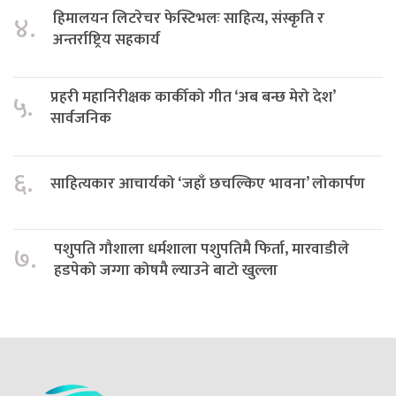
हिमालयन लिटरेचर फेस्टिभलः साहित्य, संस्कृति र
४.
अन्तर्राष्ट्रिय सहकार्य
प्रहरी महानिरीक्षक कार्कीको गीत ‘अब बन्छ मेरो देश’
५.
सार्वजनिक
६.
साहित्यकार आचार्यको ‘जहाँ छचल्किए भावना’ लोकार्पण
पशुपति गौशाला धर्मशाला पशुपतिमै फिर्ता, मारवाडीले
७.
हडपेको जग्गा कोषमै ल्याउने बाटो खुल्ला