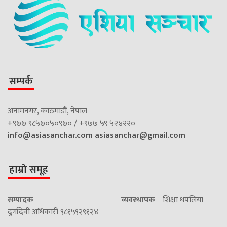
सम्पर्क
अनामनगर, काठमाडौं, नेपाल
+९७७ ९८५७०५०९७० / +९७७ ५९ ५२४२२०
info@asiasanchar.com
asiasanchar@gmail.com
हाम्रो समूह
सम्पादक
व्यवस्थापक
शिक्षा थपलिया
दुर्गादेवी अधिकारी ९८१५९२९१२४