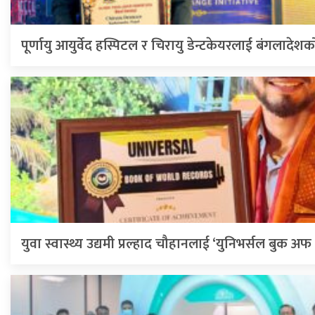
पूर्णायु आयुर्वेद हस्पिटल र चिरायु डेन्टकेयरलाई बंगलादेशक
युवा स्वास्थ्य उद्यमी प्रल्हाद चौहानलाई ‘युनिभर्सल बुक अफ वर