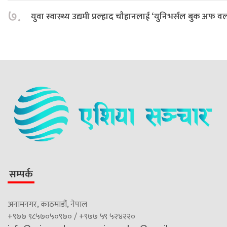
७.
युवा स्वास्थ्य उद्यमी प्रल्हाद चौहानलाई ‘युनिभर्सल बुक अफ वर्ल्ड
सम्पर्क
अनामनगर, काठमाडौं, नेपाल
+९७७ ९८५७०५०९७० / +९७७ ५९ ५२४२२०