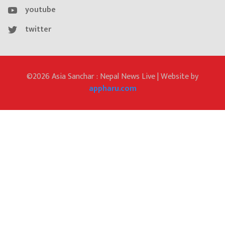
youtube
twitter
©2026 Asia Sanchar : Nepal News Live | Website by
appharu.com