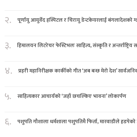
२.
पूर्णायु आयुर्वेद हस्पिटल र चिरायु डेन्टकेयरलाई बंगलादेशको ग
३.
हिमालयन लिटरेचर फेस्टिभलः साहित्य, संस्कृति र अन्तर्राष्ट्रिय 
४.
प्रहरी महानिरीक्षक कार्कीको गीत ‘अब बन्छ मेरो देश’ सार्वजन
५.
साहित्यकार आचार्यको ‘जहाँ छचल्किए भावना’ लोकार्पण
६.
पशुपति गौशाला धर्मशाला पशुपतिमै फिर्ता, मारवाडीले हडपेको 