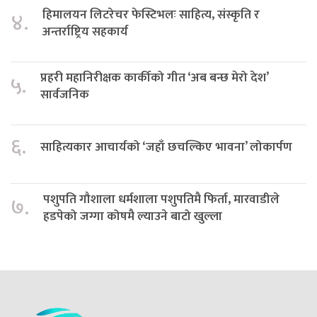
हिमालयन लिटरेचर फेस्टिभलः साहित्य, संस्कृति र
४.
अन्तर्राष्ट्रिय सहकार्य
प्रहरी महानिरीक्षक कार्कीको गीत ‘अब बन्छ मेरो देश’
५.
सार्वजनिक
६.
साहित्यकार आचार्यको ‘जहाँ छचल्किए भावना’ लोकार्पण
पशुपति गौशाला धर्मशाला पशुपतिमै फिर्ता, मारवाडीले
७.
हडपेको जग्गा कोषमै ल्याउने बाटो खुल्ला