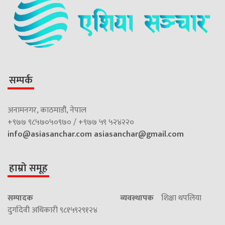
सम्पर्क
अनामनगर, काठमाडौं, नेपाल
+९७७ ९८५७०५०९७० / +९७७ ५९ ५२४२२०
info@asiasanchar.com
asiasanchar@gmail.com
हाम्रो समूह
सम्पादक
व्यवस्थापक
शिक्षा थपलिया
दुर्गादेवी अधिकारी ९८१५९२९१२४