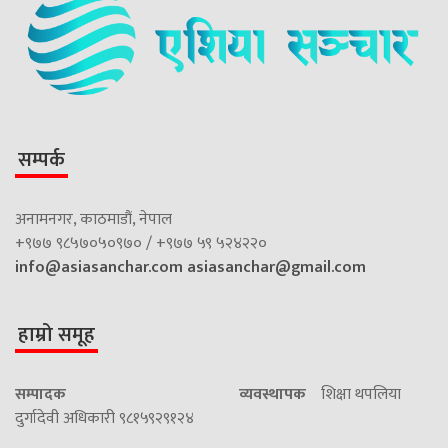
सम्पर्क
अनामनगर, काठमाडौं, नेपाल
+९७७ ९८५७०५०९७० / +९७७ ५९ ५२४२२०
info@asiasanchar.com
asiasanchar@gmail.com
हाम्रो समूह
सम्पादक
व्यवस्थापक
शिक्षा थपलिया
दुर्गादेवी अधिकारी ९८१५९२९१२४