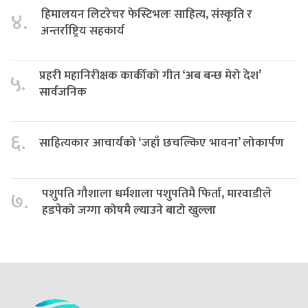
हिमालयन लिटरेचर फेस्टिभलः साहित्य, संस्कृति र
४.
अन्तर्राष्ट्रिय सहकार्य
प्रहरी महानिरीक्षक कार्कीको गीत ‘अब बन्छ मेरो देश’
५.
सार्वजनिक
६.
साहित्यकार आचार्यको ‘जहाँ छचल्किए भावना’ लोकार्पण
पशुपति गौशाला धर्मशाला पशुपतिमै फिर्ता, मारवाडीले
७.
हडपेको जग्गा कोषमै ल्याउने बाटो खुल्ला