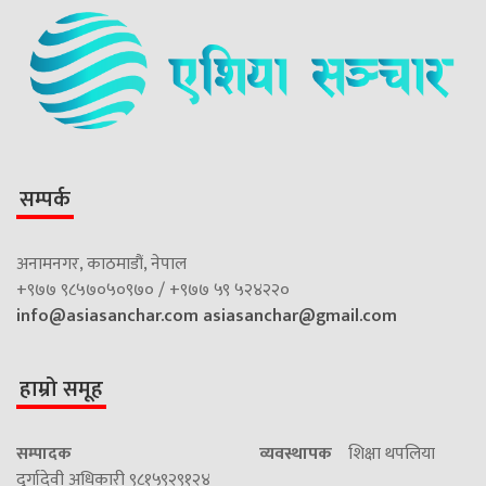
सम्पर्क
अनामनगर, काठमाडौं, नेपाल
+९७७ ९८५७०५०९७० / +९७७ ५९ ५२४२२०
info@asiasanchar.com
asiasanchar@gmail.com
हाम्रो समूह
सम्पादक
व्यवस्थापक
शिक्षा थपलिया
दुर्गादेवी अधिकारी ९८१५९२९१२४