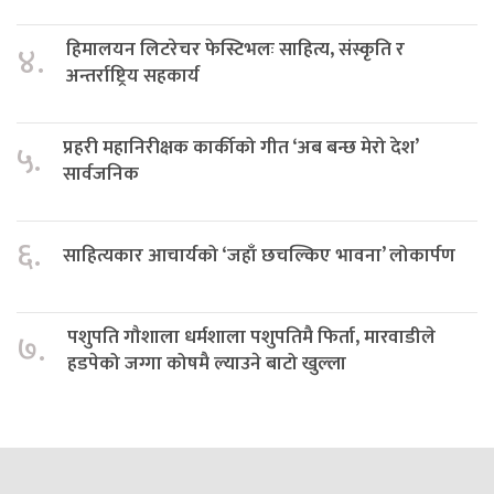
हिमालयन लिटरेचर फेस्टिभलः साहित्य, संस्कृति र
४.
अन्तर्राष्ट्रिय सहकार्य
प्रहरी महानिरीक्षक कार्कीको गीत ‘अब बन्छ मेरो देश’
५.
सार्वजनिक
६.
साहित्यकार आचार्यको ‘जहाँ छचल्किए भावना’ लोकार्पण
पशुपति गौशाला धर्मशाला पशुपतिमै फिर्ता, मारवाडीले
७.
हडपेको जग्गा कोषमै ल्याउने बाटो खुल्ला