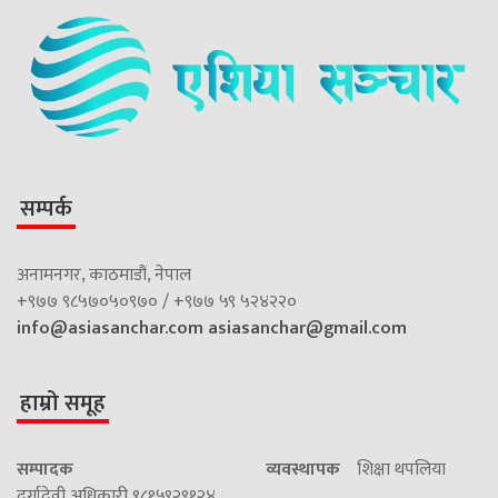
सम्पर्क
अनामनगर, काठमाडौं, नेपाल
+९७७ ९८५७०५०९७० / +९७७ ५९ ५२४२२०
info@asiasanchar.com
asiasanchar@gmail.com
हाम्रो समूह
सम्पादक
व्यवस्थापक
शिक्षा थपलिया
दुर्गादेवी अधिकारी ९८१५९२९१२४