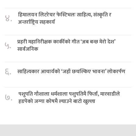
हिमालयन लिटरेचर फेस्टिभलः साहित्य, संस्कृति र
४.
अन्तर्राष्ट्रिय सहकार्य
प्रहरी महानिरीक्षक कार्कीको गीत ‘अब बन्छ मेरो देश’
५.
सार्वजनिक
६.
साहित्यकार आचार्यको ‘जहाँ छचल्किए भावना’ लोकार्पण
पशुपति गौशाला धर्मशाला पशुपतिमै फिर्ता, मारवाडीले
७.
हडपेको जग्गा कोषमै ल्याउने बाटो खुल्ला