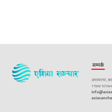
सम्पर्क
अनामनगर, काठ
+९७७ ९८५७०
info@asia
asiasanch