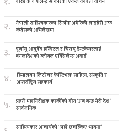
१.
वरिष्ठ कवि शैलेन्द्र साकारको एकल कविता वाचन
नेपाली साहित्यकारका सिर्जना अमेरिकी लाइब्रेरी अफ
२.
कंग्रेसको अभिलेखमा
पूर्णायु आयुर्वेद हस्पिटल र चिरायु डेन्टकेयरलाई
३.
बंगलादेशको ग्लोबल एक्सिलेन्स अवार्ड
हिमालयन लिटरेचर फेस्टिभलः साहित्य, संस्कृति र
४.
अन्तर्राष्ट्रिय सहकार्य
प्रहरी महानिरीक्षक कार्कीको गीत ‘अब बन्छ मेरो देश’
५.
सार्वजनिक
साहित्यकार आचार्यको ‘जहाँ छचल्किए भावना’
६.