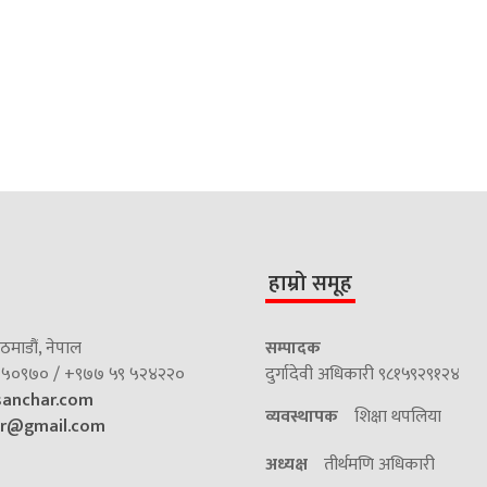
हाम्रो समूह
माडौं, नेपाल
सम्पादक
५०९७० / +९७७ ५९ ५२४२२०
दुर्गादेवी अधिकारी ९८१५९२९१२४
sanchar.com
व्यवस्थापक
शिक्षा थपलिया
ar@gmail.com
अध्यक्ष
तीर्थमणि अधिकारी