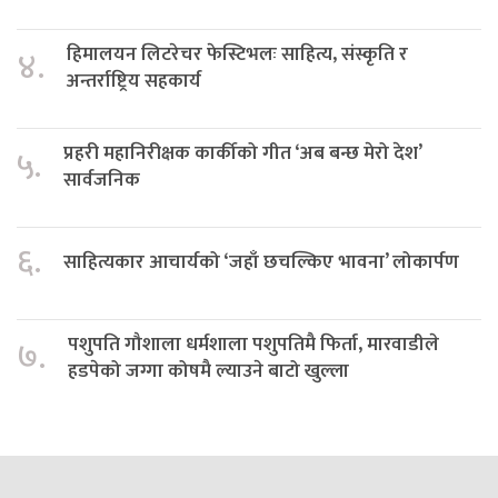
हिमालयन लिटरेचर फेस्टिभलः साहित्य, संस्कृति र
४.
अन्तर्राष्ट्रिय सहकार्य
प्रहरी महानिरीक्षक कार्कीको गीत ‘अब बन्छ मेरो देश’
५.
सार्वजनिक
६.
साहित्यकार आचार्यको ‘जहाँ छचल्किए भावना’ लोकार्पण
पशुपति गौशाला धर्मशाला पशुपतिमै फिर्ता, मारवाडीले
७.
हडपेको जग्गा कोषमै ल्याउने बाटो खुल्ला