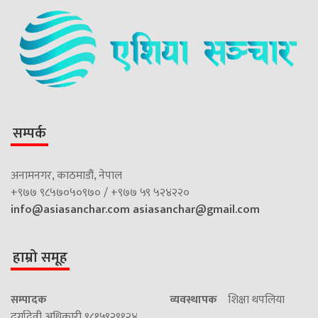
सम्पर्क
अनामनगर, काठमाडौं, नेपाल
+९७७ ९८५७०५०९७० / +९७७ ५९ ५२४२२०
info@asiasanchar.com
asiasanchar@gmail.com
हाम्रो समूह
सम्पादक
व्यवस्थापक
शिक्षा थपलिया
दुर्गादेवी अधिकारी ९८१५९२९१२४