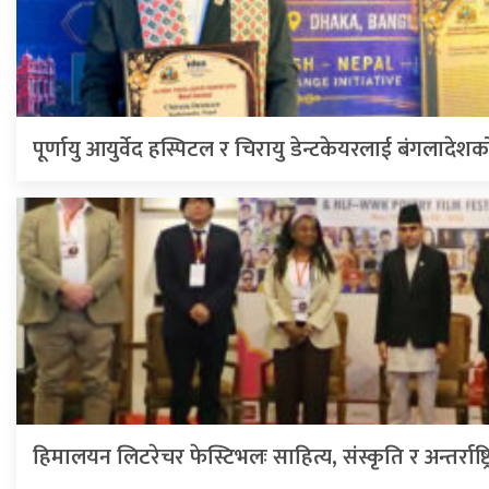
पूर्णायु आयुर्वेद हस्पिटल र चिरायु डेन्टकेयरलाई बंगलादेशक
हिमालयन लिटरेचर फेस्टिभलः साहित्य, संस्कृति र अन्तर्राष्ट्