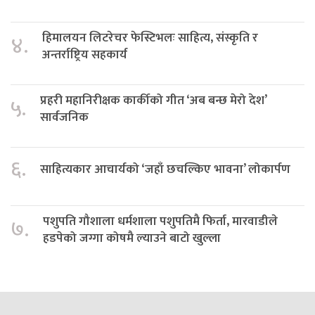
हिमालयन लिटरेचर फेस्टिभलः साहित्य, संस्कृति र
४.
अन्तर्राष्ट्रिय सहकार्य
प्रहरी महानिरीक्षक कार्कीको गीत ‘अब बन्छ मेरो देश’
५.
सार्वजनिक
६.
साहित्यकार आचार्यको ‘जहाँ छचल्किए भावना’ लोकार्पण
पशुपति गौशाला धर्मशाला पशुपतिमै फिर्ता, मारवाडीले
७.
हडपेको जग्गा कोषमै ल्याउने बाटो खुल्ला