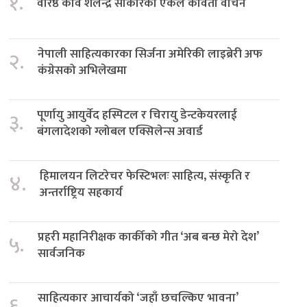
१.
वरिष्ठ कवि शैलेन्द्र साकारको एकल कविता वाचन
नेपाली साहित्यकारका सिर्जना अमेरिकी लाइब्रेरी अफ
२.
कंग्रेसको अभिलेखमा
पूर्णायु आयुर्वेद हस्पिटल र चिरायु डेन्टकेयरलाई
३.
बंगलादेशको ग्लोबल एक्सिलेन्स अवार्ड
हिमालयन लिटरेचर फेस्टिभलः साहित्य, संस्कृति र
४.
अन्तर्राष्ट्रिय सहकार्य
प्रहरी महानिरीक्षक कार्कीको गीत ‘अब बन्छ मेरो देश’
५.
सार्वजनिक
साहित्यकार आचार्यको ‘जहाँ छचल्किए भावना’
६.