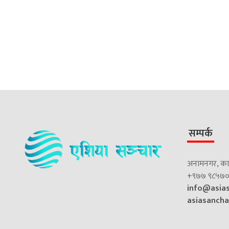
सम्पर्क
अनामनगर, काठ
+९७७ ९८५७०
info@asia
asiasanch