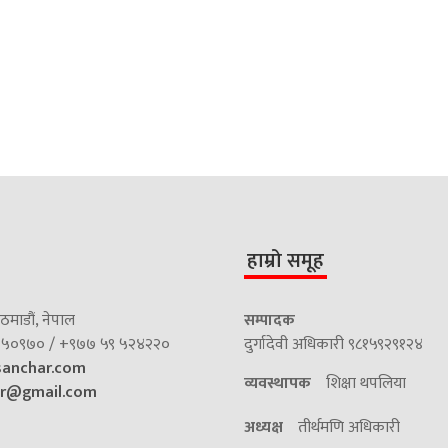
हाम्रो समूह
माडौं, नेपाल
सम्पादक
५०९७० / +९७७ ५९ ५२४२२०
दुर्गादेवी अधिकारी ९८१५९२९१२४
sanchar.com
व्यवस्थापक
शिक्षा थपलिया
ar@gmail.com
अध्यक्ष
तीर्थमणि अधिकारी