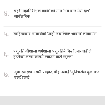
प्रहरी महानिरीक्षक कार्कीको गीत ‘अब बन्छ मेरो देश’
४.
सार्वजनिक
५.
साहित्यकार आचार्यको ‘जहाँ छचल्किए भावना’ लोकार्पण
पशुपति गौशाला धर्मशाला पशुपतिमै फिर्ता, मारवाडीले
६.
हडपेको जग्गा कोषमै ल्याउने बाटो खुल्ला
युवा स्वास्थ्य उद्यमी प्रल्हाद चौहानलाई ‘युनिभर्सल बुक अफ
७.
वर्ल्ड रेकर्ड’