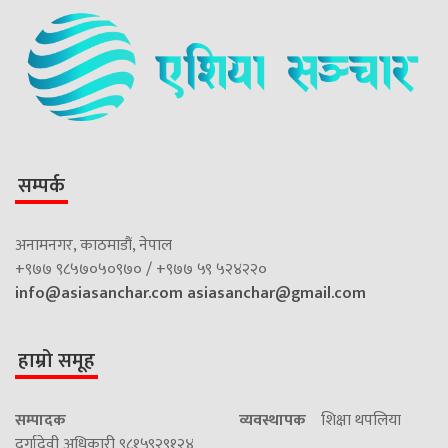
सम्पर्क
अनामनगर, काठमाडौं, नेपाल
+९७७ ९८५७०५०९७० / +९७७ ५९ ५२४२२०
info@asiasanchar.com
asiasanchar@gmail.com
हाम्रो समूह
सम्पादक
व्यवस्थापक
शिक्षा थपलिया
दुर्गादेवी अधिकारी ९८१५९२९१२४