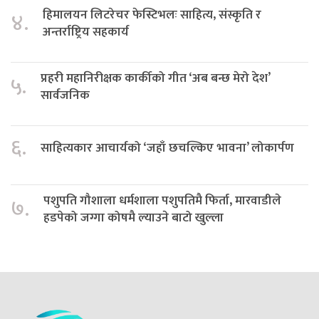
हिमालयन लिटरेचर फेस्टिभलः साहित्य, संस्कृति र
४.
अन्तर्राष्ट्रिय सहकार्य
प्रहरी महानिरीक्षक कार्कीको गीत ‘अब बन्छ मेरो देश’
५.
सार्वजनिक
६.
साहित्यकार आचार्यको ‘जहाँ छचल्किए भावना’ लोकार्पण
पशुपति गौशाला धर्मशाला पशुपतिमै फिर्ता, मारवाडीले
७.
हडपेको जग्गा कोषमै ल्याउने बाटो खुल्ला