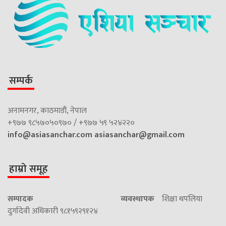
सम्पर्क
अनामनगर, काठमाडौं, नेपाल
+९७७ ९८५७०५०९७० / +९७७ ५९ ५२४२२०
info@asiasanchar.com
asiasanchar@gmail.com
हाम्रो समूह
सम्पादक
व्यवस्थापक
शिक्षा थपलिया
दुर्गादेवी अधिकारी ९८१५९२९१२४