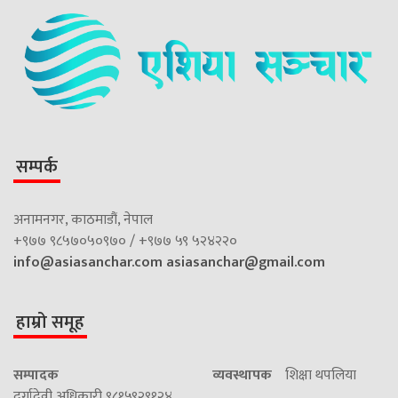
सम्पर्क
अनामनगर, काठमाडौं, नेपाल
+९७७ ९८५७०५०९७० / +९७७ ५९ ५२४२२०
info@asiasanchar.com
asiasanchar@gmail.com
हाम्रो समूह
सम्पादक
व्यवस्थापक
शिक्षा थपलिया
दुर्गादेवी अधिकारी ९८१५९२९१२४