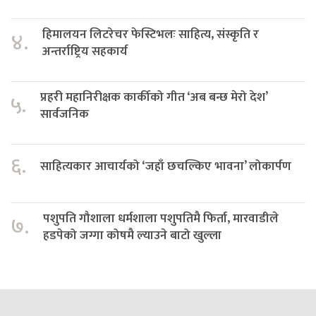
हिमालयन लिटरेचर फेस्टिभलः साहित्य, संस्कृति र
४.
अन्तर्राष्ट्रिय सहकार्य
प्रहरी महानिरीक्षक कार्कीको गीत ‘अब बन्छ मेरो देश’
५.
सार्वजनिक
६.
साहित्यकार आचार्यको ‘जहाँ छचल्किए भावना’ लोकार्पण
पशुपति गौशाला धर्मशाला पशुपतिमै फिर्ता, मारवाडीले
७.
हडपेको जग्गा कोषमै ल्याउने बाटो खुल्ला