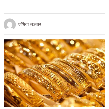
एशिया सञ्‍चार