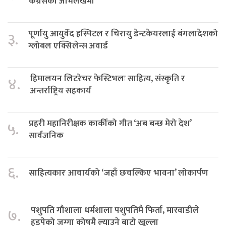
कंग्रेसको अभिलेखमा
पूर्णायु आयुर्वेद हस्पिटल र चिरायु डेन्टकेयरलाई बंगलादेशको
३.
ग्लोबल एक्सिलेन्स अवार्ड
हिमालयन लिटरेचर फेस्टिभलः साहित्य, संस्कृति र
४.
अन्तर्राष्ट्रिय सहकार्य
प्रहरी महानिरीक्षक कार्कीको गीत ‘अब बन्छ मेरो देश’
५.
सार्वजनिक
६.
साहित्यकार आचार्यको ‘जहाँ छचल्किए भावना’ लोकार्पण
पशुपति गौशाला धर्मशाला पशुपतिमै फिर्ता, मारवाडीले
७.
हडपेको जग्गा कोषमै ल्याउने बाटो खुल्ला