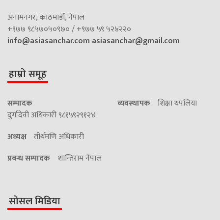
अनामनगर, काठमाडौं, नेपाल
+९७७ ९८५७०५०९७० / +९७७ ५९ ५२४२२०
info@asiasanchar.com
asiasanchar@gmail.com
हाम्रो समूह
सम्पादक
व्यवस्थापक
शिक्षा थपलिया
दुर्गादेवी अधिकारी ९८१५९२९१२४
अध्यक्ष
तीर्थमणि अधिकारी
प्रबन्ध सम्पादक
शान्तिराम नेपाल
सोसल मिडिया