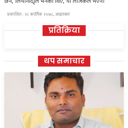
छैन,’ लियोनार्दोृले भनेका थिए, ‘यो लजिकल भएन।’
प्रकाशित : २८ कार्तिक २०७८, आइतबार
प्रतिक्रिया
थप समाचार