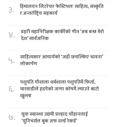
हिमालयन लिटरेचर फेस्टिभलः साहित्य, संस्कृति
३.
र अन्तर्राष्ट्रिय सहकार्य
प्रहरी महानिरीक्षक कार्कीको गीत ‘अब बन्छ मेरो
४.
देश’ सार्वजनिक
साहित्यकार आचार्यको ‘जहाँ छचल्किए भावना’
५.
लोकार्पण
पशुपति गौशाला धर्मशाला पशुपतिमै फिर्ता,
६.
मारवाडीले हडपेको जग्गा कोषमै ल्याउने बाटो
खुल्ला
युवा स्वास्थ्य उद्यमी प्रल्हाद चौहानलाई
७.
‘युनिभर्सल बुक अफ वर्ल्ड रेकर्ड’