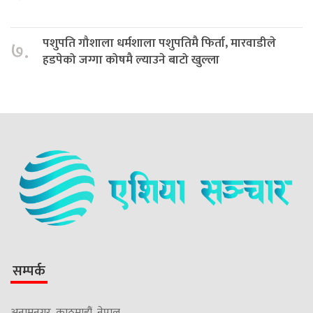
पशुपति गौशाला धर्मशाला पशुपतिमै फिर्ता, मारवाडीले
७.
हडपेको जग्गा कोषमै ल्याउने बाटो खुल्ला
सम्पर्क
अनामनगर, काठमाडौं, नेपाल