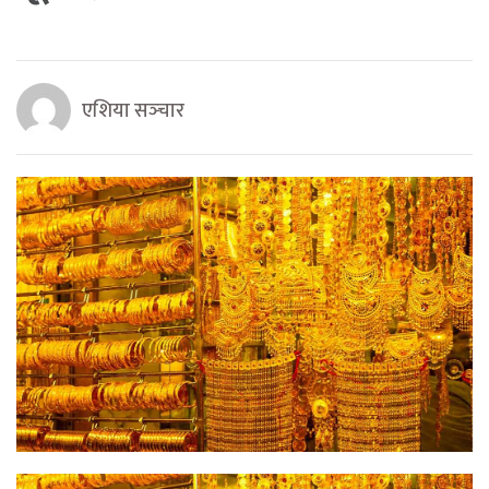
एशिया सञ्‍चार