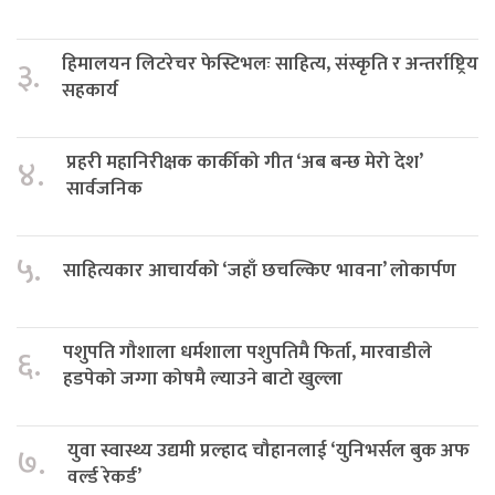
हिमालयन लिटरेचर फेस्टिभलः साहित्य, संस्कृति र अन्तर्राष्ट्रिय
३.
सहकार्य
प्रहरी महानिरीक्षक कार्कीको गीत ‘अब बन्छ मेरो देश’
४.
सार्वजनिक
५.
साहित्यकार आचार्यको ‘जहाँ छचल्किए भावना’ लोकार्पण
पशुपति गौशाला धर्मशाला पशुपतिमै फिर्ता, मारवाडीले
६.
हडपेको जग्गा कोषमै ल्याउने बाटो खुल्ला
युवा स्वास्थ्य उद्यमी प्रल्हाद चौहानलाई ‘युनिभर्सल बुक अफ
७.
वर्ल्ड रेकर्ड’