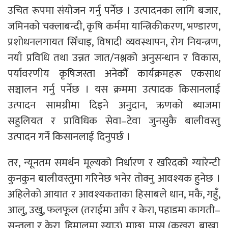
उचित रूपमा संयोजन गर्नु पर्नेछ । उत्पादनका लागि बजार,
जमिनको चक्लाबन्दी, कृषि कर्ममा यान्त्रिकीकरण, भण्डारण,
प्रशोधनलगायत सिँचाइ, विषादी व्यवस्थापन, रोग नियन्त्रण,
नयाँ प्रविधि तथा उन्नत जात/नश्लको अनुसन्धान र विकास,
पर्यावरणीय कृषिजस्ता अनेकौँ कार्यक्रमहरू एकसाथ
सञ्चालन गर्नु पर्नेछ । यस क्रममा उत्पादक किसानलाई
उत्पादन सामग्रीमा दिइने अनुदान, ऋणको ब्याजमा
सहुलियत र प्राविधिक सेवा–टेवा जुनसुकै बालीवस्तु
उत्पादन गर्ने किसानलाई दिनुपर्छ ।
तर, न्यूनतम समर्थन मूल्यको निर्धारण र खरिदको ग्यारेन्टी
कुनकुन बालीवस्तुमा गरिनेछ भनेर तोक्नु आवश्यक हुनेछ ।
अहिलेको आयात र आवश्यकताका हिसाबले धान, मकै, गहुँ,
आलु, उखु, फलफूल (तराईमा आँप र केरा, पहाडमा कागती–
सुन्तला र केरा, हिमालमा स्याउ) माछा, मासु (कुखुरा, बाख्रा,