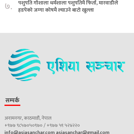
पशुपति गौशाला धर्मशाला पशुपतिमै फिर्ता, मारवाडीले
७.
हडपेको जग्गा कोषमै ल्याउने बाटो खुल्ला
सम्पर्क
अनामनगर, काठमाडौं, नेपाल
+९७७ ९८५७०५०९७० / +९७७ ५९ ५२४२२०
info@asiasanchar.com
asiasanchar@gmail.com