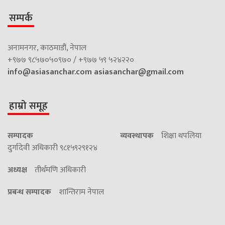
सम्पर्क
अनामनगर, काठमाडौं, नेपाल
+९७७ ९८५७०५०९७० / +९७७ ५९ ५२४२२०
info@asiasanchar.com
asiasanchar@gmail.com
हाम्रो समूह
सम्पादक
व्यवस्थापक
शिक्षा थपलिया
दुर्गादेवी अधिकारी ९८१५९२९१२४
अध्यक्ष
तीर्थमणि अधिकारी
प्रबन्ध सम्पादक
शान्तिराम नेपाल