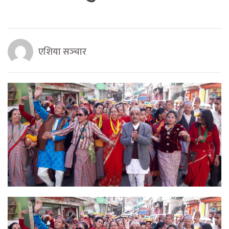
एशिया सञ्‍चार