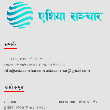
सम्पर्क
अनामनगर, काठमाडौं, नेपाल
+९७७ ९८५७०५०९७० / +९७७ ५९ ५२४२२०
info@asiasanchar.com
asiasanchar@gmail.com
हाम्रो समूह
सम्पादक
व्यवस्थापक
शिक्षा थपलिया
दुर्गादेवी अधिकारी ९८१५९२९१२४