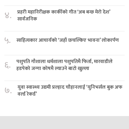
प्रहरी महानिरीक्षक कार्कीको गीत ‘अब बन्छ मेरो देश’
४.
सार्वजनिक
५.
साहित्यकार आचार्यको ‘जहाँ छचल्किए भावना’ लोकार्पण
पशुपति गौशाला धर्मशाला पशुपतिमै फिर्ता, मारवाडीले
६.
हडपेको जग्गा कोषमै ल्याउने बाटो खुल्ला
युवा स्वास्थ्य उद्यमी प्रल्हाद चौहानलाई ‘युनिभर्सल बुक अफ
७.
वर्ल्ड रेकर्ड’