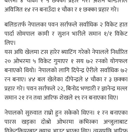
बलमा ४ चौका र ५ छक्का प्रहार गरे। अशेन बान्डाराले
अविजित १४ रन बनाउँदा १ चौका र १ छक्का प्रहार गरे।
बलिङतर्फ नेपालका पवन सर्राफले सर्वाधिक २ विकेट हात
पार्दा सोमपाल कामी र सुशन भारीले समान १/१ विकेट
लिए।
यस अघि खेलमा टस हारेर ब्याटिंग गरेको नेपालले निर्धारित
२० ओभरमा ५ विकेट गुमाएर १ सय ७२ रनको योगफल
बनाएको थियो। नेपालको लागि दिपेन्द्र ऐरीले सर्वाधिक ७२
रन बनाए। ४४ बल खेलेका दीपेन्द्रले ४ चौका र ३ छक्का
प्रहार गरे। पवन सर्राफले २२, बिनोद भण्डारी र ज्ञानेन्द्र मल्ल
समान २१ रन तथा आरिफ शेखले १९ रन बनाएका थिए।
नेपालको सुरुवात राम्रो हुन सकेको थिएन। १ रन बनाएका
पारस खड्का दोश्रो ओभरमा कभिस्का अन्जुलाबाट
विकेटकिपरबाट क्याच आउट भएका थिए। त्यसपछि आरिफ