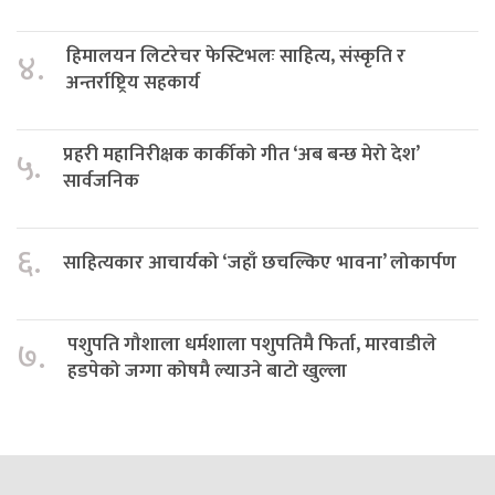
हिमालयन लिटरेचर फेस्टिभलः साहित्य, संस्कृति र
४.
अन्तर्राष्ट्रिय सहकार्य
प्रहरी महानिरीक्षक कार्कीको गीत ‘अब बन्छ मेरो देश’
५.
सार्वजनिक
६.
साहित्यकार आचार्यको ‘जहाँ छचल्किए भावना’ लोकार्पण
पशुपति गौशाला धर्मशाला पशुपतिमै फिर्ता, मारवाडीले
७.
हडपेको जग्गा कोषमै ल्याउने बाटो खुल्ला