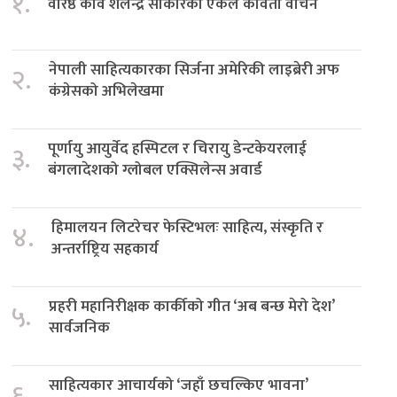
१.
वरिष्ठ कवि शैलेन्द्र साकारको एकल कविता वाचन
नेपाली साहित्यकारका सिर्जना अमेरिकी लाइब्रेरी अफ
२.
कंग्रेसको अभिलेखमा
पूर्णायु आयुर्वेद हस्पिटल र चिरायु डेन्टकेयरलाई
३.
बंगलादेशको ग्लोबल एक्सिलेन्स अवार्ड
हिमालयन लिटरेचर फेस्टिभलः साहित्य, संस्कृति र
४.
अन्तर्राष्ट्रिय सहकार्य
प्रहरी महानिरीक्षक कार्कीको गीत ‘अब बन्छ मेरो देश’
५.
सार्वजनिक
साहित्यकार आचार्यको ‘जहाँ छचल्किए भावना’
६.