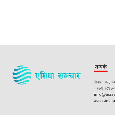
सम्पर्क
अनामनगर, काठ
+९७७ ९८५७०
info@asia
asiasanch