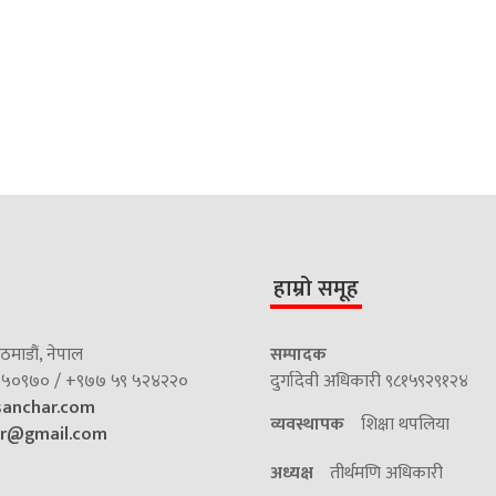
हाम्रो समूह
माडौं, नेपाल
सम्पादक
५०९७० / +९७७ ५९ ५२४२२०
दुर्गादेवी अधिकारी ९८१५९२९१२४
sanchar.com
व्यवस्थापक
शिक्षा थपलिया
ar@gmail.com
अध्यक्ष
तीर्थमणि अधिकारी