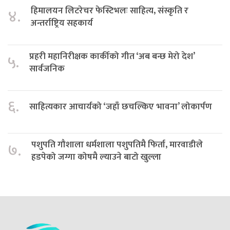
हिमालयन लिटरेचर फेस्टिभलः साहित्य, संस्कृति र
४.
अन्तर्राष्ट्रिय सहकार्य
प्रहरी महानिरीक्षक कार्कीको गीत ‘अब बन्छ मेरो देश’
५.
सार्वजनिक
६.
साहित्यकार आचार्यको ‘जहाँ छचल्किए भावना’ लोकार्पण
पशुपति गौशाला धर्मशाला पशुपतिमै फिर्ता, मारवाडीले
७.
हडपेको जग्गा कोषमै ल्याउने बाटो खुल्ला