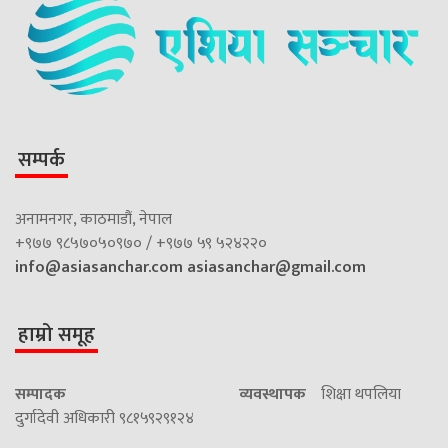
सम्पर्क
अनामनगर, काठमाडौं, नेपाल
+९७७ ९८५७०५०९७० / +९७७ ५९ ५२४२२०
info@asiasanchar.com
asiasanchar@gmail.com
हाम्रो समूह
सम्पादक
व्यवस्थापक
शिक्षा थपलिया
दुर्गादेवी अधिकारी ९८१५९२९१२४