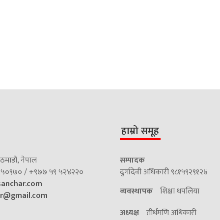
हाम्रो समूह
माडौं, नेपाल
सम्पादक
५०९७० / +९७७ ५९ ५२४२२०
दुर्गादेवी अधिकारी ९८१५९२९१२४
sanchar.com
व्यवस्थापक
शिक्षा थपलिया
ar@gmail.com
अध्यक्ष
तीर्थमणि अधिकारी