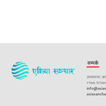
सम्पर्क
अनामनगर, काठ
+९७७ ९८५७०
info@asia
asiasanch