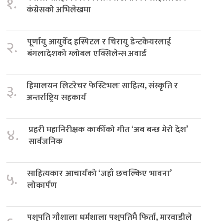
१.
कंग्रेसको अभिलेखमा
पूर्णायु आयुर्वेद हस्पिटल र चिरायु डेन्टकेयरलाई
२.
बंगलादेशको ग्लोबल एक्सिलेन्स अवार्ड
हिमालयन लिटरेचर फेस्टिभलः साहित्य, संस्कृति र
३.
अन्तर्राष्ट्रिय सहकार्य
प्रहरी महानिरीक्षक कार्कीको गीत ‘अब बन्छ मेरो देश’
४.
सार्वजनिक
साहित्यकार आचार्यको ‘जहाँ छचल्किए भावना’
५.
लोकार्पण
पशुपति गौशाला धर्मशाला पशुपतिमै फिर्ता, मारवाडीले