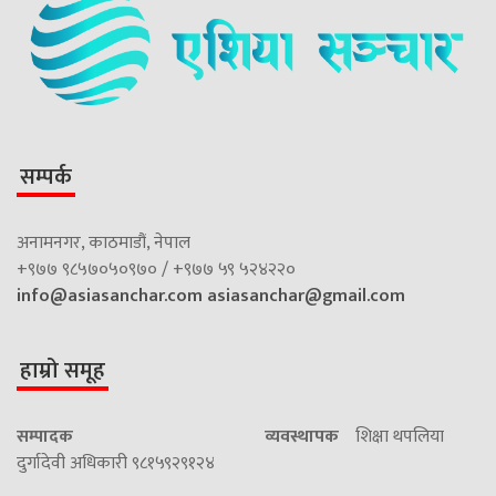
सम्पर्क
अनामनगर, काठमाडौं, नेपाल
+९७७ ९८५७०५०९७० / +९७७ ५९ ५२४२२०
info@asiasanchar.com
asiasanchar@gmail.com
हाम्रो समूह
सम्पादक
व्यवस्थापक
शिक्षा थपलिया
दुर्गादेवी अधिकारी ९८१५९२९१२४