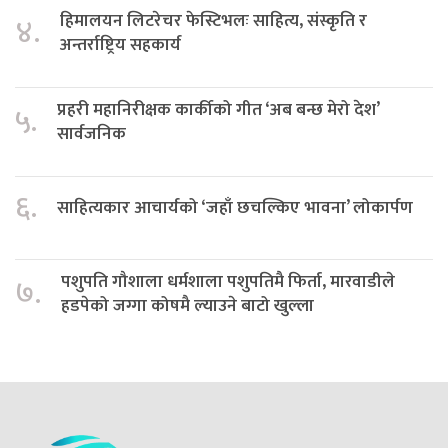
हिमालयन लिटरेचर फेस्टिभलः साहित्य, संस्कृति र
४.
अन्तर्राष्ट्रिय सहकार्य
प्रहरी महानिरीक्षक कार्कीको गीत ‘अब बन्छ मेरो देश’
५.
सार्वजनिक
६.
साहित्यकार आचार्यको ‘जहाँ छचल्किए भावना’ लोकार्पण
पशुपति गौशाला धर्मशाला पशुपतिमै फिर्ता, मारवाडीले
७.
हडपेको जग्गा कोषमै ल्याउने बाटो खुल्ला