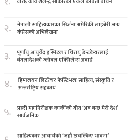
१.
वरिष्ठ कवि शैलेन्द्र साकारको एकल कविता वाचन
नेपाली साहित्यकारका सिर्जना अमेरिकी लाइब्रेरी अफ
२.
कंग्रेसको अभिलेखमा
पूर्णायु आयुर्वेद हस्पिटल र चिरायु डेन्टकेयरलाई
३.
बंगलादेशको ग्लोबल एक्सिलेन्स अवार्ड
हिमालयन लिटरेचर फेस्टिभलः साहित्य, संस्कृति र
४.
अन्तर्राष्ट्रिय सहकार्य
प्रहरी महानिरीक्षक कार्कीको गीत ‘अब बन्छ मेरो देश’
५.
सार्वजनिक
साहित्यकार आचार्यको ‘जहाँ छचल्किए भावना’
६.