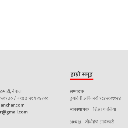
हाम्रो समूह
माडौं, नेपाल
सम्पादक
५०९७० / +९७७ ५९ ५२४२२०
दुर्गादेवी अधिकारी ९८१५९२९१२४
sanchar.com
व्यवस्थापक
शिक्षा थपलिया
ar@gmail.com
अध्यक्ष
तीर्थमणि अधिकारी