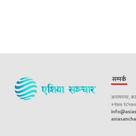
सम्पर्क
अनामनगर, काठ
+९७७ ९८५७०
info@asia
asiasanch