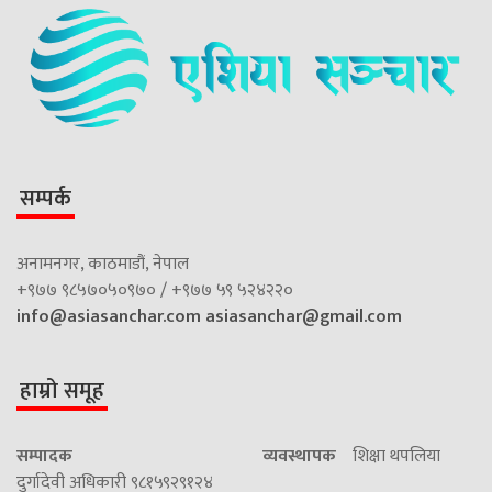
सम्पर्क
अनामनगर, काठमाडौं, नेपाल
+९७७ ९८५७०५०९७० / +९७७ ५९ ५२४२२०
info@asiasanchar.com
asiasanchar@gmail.com
हाम्रो समूह
सम्पादक
व्यवस्थापक
शिक्षा थपलिया
दुर्गादेवी अधिकारी ९८१५९२९१२४