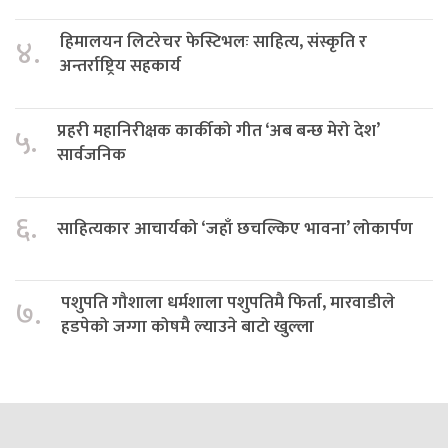
हिमालयन लिटरेचर फेस्टिभलः साहित्य, संस्कृति र
४.
अन्तर्राष्ट्रिय सहकार्य
प्रहरी महानिरीक्षक कार्कीको गीत ‘अब बन्छ मेरो देश’
५.
सार्वजनिक
६.
साहित्यकार आचार्यको ‘जहाँ छचल्किए भावना’ लोकार्पण
पशुपति गौशाला धर्मशाला पशुपतिमै फिर्ता, मारवाडीले
७.
हडपेको जग्गा कोषमै ल्याउने बाटो खुल्ला