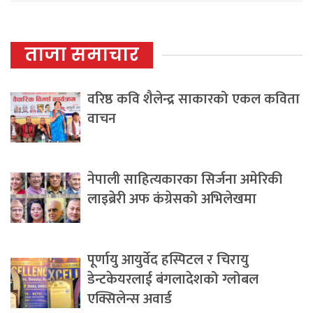
ताजा समाचार
वरिष्ठ कवि शैलेन्द्र साकारको एकल कविता
वाचन
नेपाली साहित्यकारका सिर्जना अमेरिकी
लाइब्रेरी अफ कंग्रेसको अभिलेखमा
पूर्णायु आयुर्वेद हस्पिटल र चिरायु
डेन्टकेयरलाई बंगलादेशको ग्लोबल
एक्सिलेन्स अवार्ड