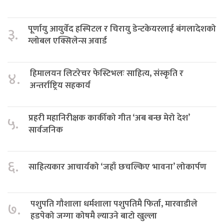
पूर्णायु आयुर्वेद हस्पिटल र चिरायु डेन्टकेयरलाई बंगलादेशको
३.
ग्लोबल एक्सिलेन्स अवार्ड
हिमालयन लिटरेचर फेस्टिभलः साहित्य, संस्कृति र
४.
अन्तर्राष्ट्रिय सहकार्य
प्रहरी महानिरीक्षक कार्कीको गीत ‘अब बन्छ मेरो देश’
५.
सार्वजनिक
६.
साहित्यकार आचार्यको ‘जहाँ छचल्किए भावना’ लोकार्पण
पशुपति गौशाला धर्मशाला पशुपतिमै फिर्ता, मारवाडीले
७.
हडपेको जग्गा कोषमै ल्याउने बाटो खुल्ला