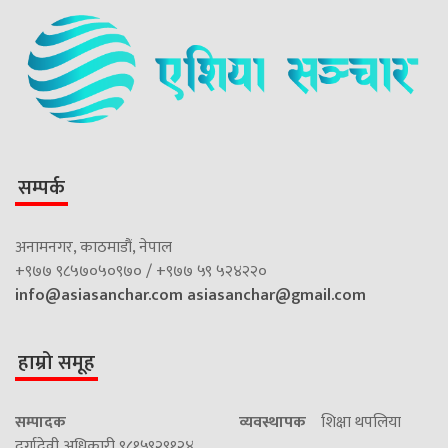
सम्पर्क
अनामनगर, काठमाडौं, नेपाल
+९७७ ९८५७०५०९७० / +९७७ ५९ ५२४२२०
info@asiasanchar.com
asiasanchar@gmail.com
हाम्रो समूह
सम्पादक
व्यवस्थापक
शिक्षा थपलिया
दुर्गादेवी अधिकारी ९८१५९२९१२४