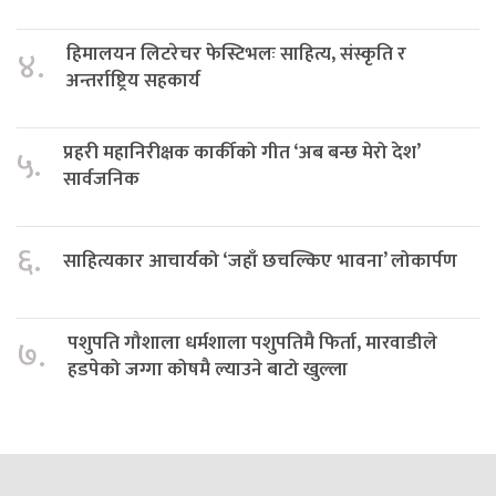
हिमालयन लिटरेचर फेस्टिभलः साहित्य, संस्कृति र
४.
अन्तर्राष्ट्रिय सहकार्य
प्रहरी महानिरीक्षक कार्कीको गीत ‘अब बन्छ मेरो देश’
५.
सार्वजनिक
६.
साहित्यकार आचार्यको ‘जहाँ छचल्किए भावना’ लोकार्पण
पशुपति गौशाला धर्मशाला पशुपतिमै फिर्ता, मारवाडीले
७.
हडपेको जग्गा कोषमै ल्याउने बाटो खुल्ला