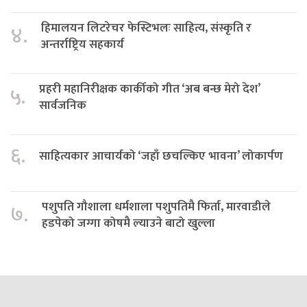
हिमालयन लिटरेचर फेस्टिभलः साहित्य, संस्कृति र
४.
अन्तर्राष्ट्रिय सहकार्य
प्रहरी महानिरीक्षक कार्कीको गीत ‘अब बन्छ मेरो देश’
५.
सार्वजनिक
६.
साहित्यकार आचार्यको ‘जहाँ छचल्किए भावना’ लोकार्पण
पशुपति गौशाला धर्मशाला पशुपतिमै फिर्ता, मारवाडीले
७.
हडपेको जग्गा कोषमै ल्याउने बाटो खुल्ला