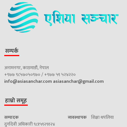
सम्पर्क
अनामनगर, काठमाडौं, नेपाल
+९७७ ९८५७०५०९७० / +९७७ ५९ ५२४२२०
info@asiasanchar.com
asiasanchar@gmail.com
हाम्रो समूह
सम्पादक
व्यवस्थापक
शिक्षा थपलिया
दुर्गादेवी अधिकारी ९८१५९२९१२४