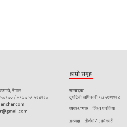
हाम्रो समूह
माडौं, नेपाल
सम्पादक
५०९७० / +९७७ ५९ ५२४२२०
दुर्गादेवी अधिकारी ९८१५९२९१२४
sanchar.com
व्यवस्थापक
शिक्षा थपलिया
ar@gmail.com
अध्यक्ष
तीर्थमणि अधिकारी