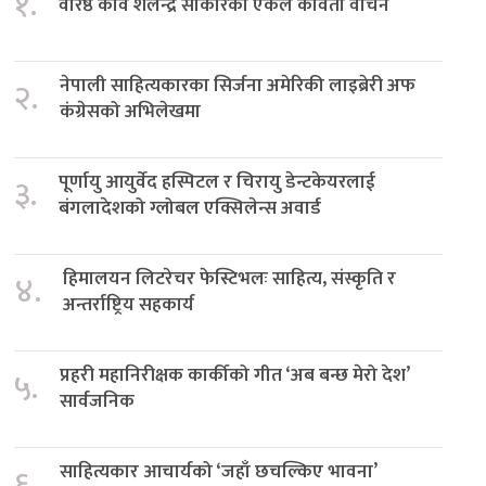
१.
वरिष्ठ कवि शैलेन्द्र साकारको एकल कविता वाचन
नेपाली साहित्यकारका सिर्जना अमेरिकी लाइब्रेरी अफ
२.
कंग्रेसको अभिलेखमा
पूर्णायु आयुर्वेद हस्पिटल र चिरायु डेन्टकेयरलाई
३.
बंगलादेशको ग्लोबल एक्सिलेन्स अवार्ड
हिमालयन लिटरेचर फेस्टिभलः साहित्य, संस्कृति र
४.
अन्तर्राष्ट्रिय सहकार्य
प्रहरी महानिरीक्षक कार्कीको गीत ‘अब बन्छ मेरो देश’
५.
सार्वजनिक
साहित्यकार आचार्यको ‘जहाँ छचल्किए भावना’
६.