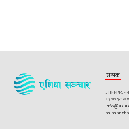
सम्पर्क
अनामनगर, काठ
+९७७ ९८५७०
info@asia
asiasanch