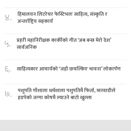
हिमालयन लिटरेचर फेस्टिभलः साहित्य, संस्कृति र
४.
अन्तर्राष्ट्रिय सहकार्य
प्रहरी महानिरीक्षक कार्कीको गीत ‘अब बन्छ मेरो देश’
५.
सार्वजनिक
६.
साहित्यकार आचार्यको ‘जहाँ छचल्किए भावना’ लोकार्पण
पशुपति गौशाला धर्मशाला पशुपतिमै फिर्ता, मारवाडीले
७.
हडपेको जग्गा कोषमै ल्याउने बाटो खुल्ला