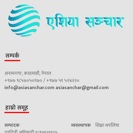
सम्पर्क
अनामनगर, काठमाडौं, नेपाल
+९७७ ९८५७०५०९७० / +९७७ ५९ ५२४२२०
info@asiasanchar.com
asiasanchar@gmail.com
हाम्रो समूह
सम्पादक
व्यवस्थापक
शिक्षा थपलिया
दुर्गादेवी अधिकारी ९८१५९२९१२४