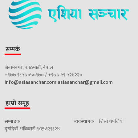
सम्पर्क
अनामनगर, काठमाडौं, नेपाल
+९७७ ९८५७०५०९७० / +९७७ ५९ ५२४२२०
info@asiasanchar.com
asiasanchar@gmail.com
हाम्रो समूह
सम्पादक
व्यवस्थापक
शिक्षा थपलिया
दुर्गादेवी अधिकारी ९८१५९२९१२४