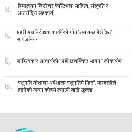
हिमालयन लिटरेचर फेस्टिभलः साहित्य, संस्कृति र
४.
अन्तर्राष्ट्रिय सहकार्य
प्रहरी महानिरीक्षक कार्कीको गीत ‘अब बन्छ मेरो देश’
५.
सार्वजनिक
६.
साहित्यकार आचार्यको ‘जहाँ छचल्किए भावना’ लोकार्पण
पशुपति गौशाला धर्मशाला पशुपतिमै फिर्ता, मारवाडीले
७.
हडपेको जग्गा कोषमै ल्याउने बाटो खुल्ला