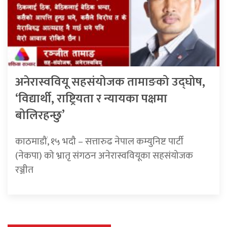
अनेरास्ववियू सहसंयोजक तामाङको उद्‍घोष,
‘विद्यार्थी, राष्ट्रियता र न्यायका पक्षमा
बोलिरहन्छु’
काठमाडौं, १५ भदौ – सत्तारुढ नेपाल कम्युनिष्ट पार्टी
(नेकपा) को भ्रातृ संगठन अनेरास्ववियूका सहसंयोजक
रञ्जीत