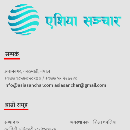
सम्पर्क
अनामनगर, काठमाडौं, नेपाल
+९७७ ९८५७०५०९७० / +९७७ ५९ ५२४२२०
info@asiasanchar.com
asiasanchar@gmail.com
हाम्रो समूह
सम्पादक
व्यवस्थापक
शिक्षा थपलिया
दुर्गादेवी अधिकारी ९८१५९२९१२४