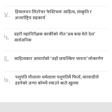
हिमालयन लिटरेचर फेस्टिभलः साहित्य, संस्कृति र
४.
अन्तर्राष्ट्रिय सहकार्य
प्रहरी महानिरीक्षक कार्कीको गीत ‘अब बन्छ मेरो देश’
५.
सार्वजनिक
६.
साहित्यकार आचार्यको ‘जहाँ छचल्किए भावना’ लोकार्पण
पशुपति गौशाला धर्मशाला पशुपतिमै फिर्ता, मारवाडीले
७.
हडपेको जग्गा कोषमै ल्याउने बाटो खुल्ला