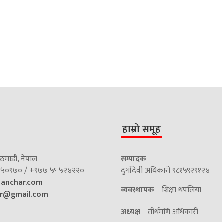
हाम्रो समूह
माडौं, नेपाल
सम्पादक
५०९७० / +९७७ ५९ ५२४२२०
दुर्गादेवी अधिकारी ९८१५९२९१२४
sanchar.com
व्यवस्थापक
शिक्षा थपलिया
ar@gmail.com
अध्यक्ष
तीर्थमणि अधिकारी