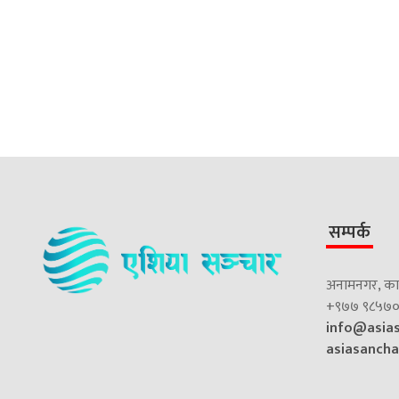
सम्पर्क
अनामनगर, काठ
+९७७ ९८५७०
info@asia
asiasanch