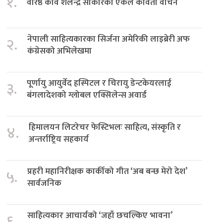
१.
वरिष्ठ कवि शैलेन्द्र साकारको एकल कविता वाचन
नेपाली साहित्यकारका सिर्जना अमेरिकी लाइब्रेरी अफ
२.
कंग्रेसको अभिलेखमा
पूर्णायु आयुर्वेद हस्पिटल र चिरायु डेन्टकेयरलाई
३.
बंगलादेशको ग्लोबल एक्सिलेन्स अवार्ड
हिमालयन लिटरेचर फेस्टिभलः साहित्य, संस्कृति र
४.
अन्तर्राष्ट्रिय सहकार्य
प्रहरी महानिरीक्षक कार्कीको गीत ‘अब बन्छ मेरो देश’
५.
सार्वजनिक
साहित्यकार आचार्यको ‘जहाँ छचल्किए भावना’
६.